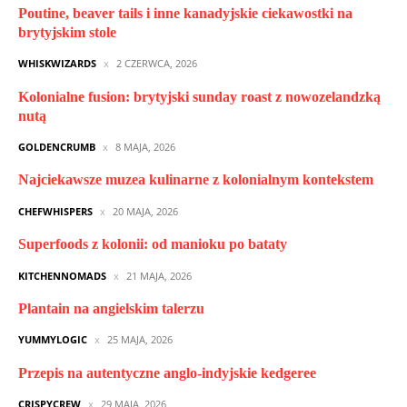
Poutine, beaver tails i inne kanadyjskie ciekawostki na
brytyjskim stole
WHISKWIZARDS
2 CZERWCA, 2026
Kolonialne fusion: brytyjski sunday roast z nowozelandzką
nutą
GOLDENCRUMB
8 MAJA, 2026
Najciekawsze muzea kulinarne z kolonialnym kontekstem
CHEFWHISPERS
20 MAJA, 2026
Superfoods z kolonii: od manioku po bataty
KITCHENNOMADS
21 MAJA, 2026
Plantain na angielskim talerzu
YUMMYLOGIC
25 MAJA, 2026
Przepis na autentyczne anglo-indyjskie kedgeree
CRISPYCREW
29 MAJA, 2026