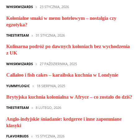
WHISKWIZARDS
23 STYCZNIA, 2026
Kolonialne smaki w menu hotelowym – nostalgia czy
egzotyka?
THESTIRTEAM
31 STYCZNIA, 2026
Kulinarna podróż po dawnych koloniach bez wychodzenia
z UK
WHISKWIZARDS
27 PAŹDZIERNIKA, 2025
Callaloo i fish cakes – karaibska kuchnia w Londynie
YUMMYLOGIC
18 SIERPNIA, 2025
Brytyjska kuchnia kolonialna w Afryce – co zostało do dziś?
THESTIRTEAM
8 LUTEGO, 2026
Anglo-indyjskie śniadanie: kedgeree i inne zapomniane
klasyki
FLAVORBUDS
15 STYCZNIA, 2026