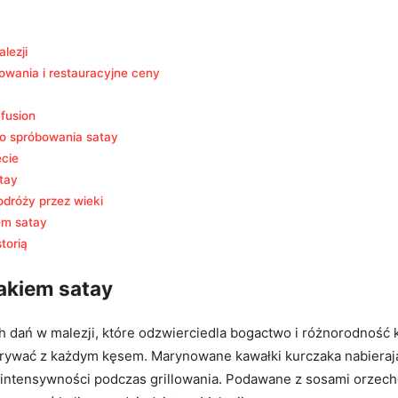
lezji
owania i restauracyjne ceny
fusion
o spróbowania satay
cie
tay
odróży przez wieki
em satay
storią
zakiem satay
h dań w malezji, które odzwierciedla bogactwo i różnorodność kul
dkrywać z każdym kęsem. Marynowane kawałki kurczaka nabieraj
intensywności podczas grillowania. Podawane z sosami orzecho