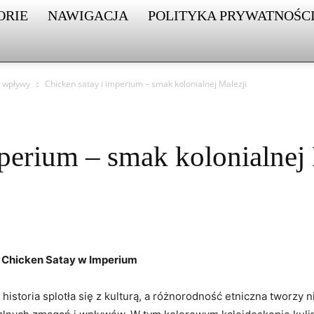
ORIE
NAWIGACJA
POLITYKA PRYWATNOŚC
e wpływy
Chicken satay i imperium – smak kolonialnej Malezji
perium – smak kolonialnej 
– Chicken Satay w Imperium
istoria splotła się z kulturą, a różnorodność etniczna tworzy n