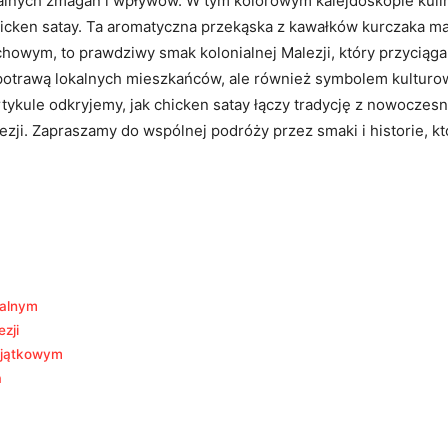
nialnych zmagań i wpływów. W tym kolorowym kalejdoskopie kuli
chicken satay. Ta aromatyczna przekąska z kawałków kurczaka
ym, to prawdziwy smak kolonialnej Malezji, który przyciąga 
ną potrawą lokalnych mieszkańców, ale również symbolem kultur
tykule odkryjemy, jak chicken satay łączy tradycję z nowoczesno
ezji. Zapraszamy do wspólnej podróży przez smaki i historie, k
ialnym
zji
wyjątkowym
a