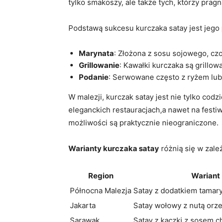
tylko smakoszy, ale także tych, którzy prag
Podstawą sukcesu kurczaka satay jest jego
Marynata
: Złożona z sosu sojowego, czo
Grillowanie
: Kawałki kurczaka są grill
Podanie
: Serwowane często z ryżem lub
W malezji, kurczak satay jest nie tylko co
eleganckich restauracjach,a nawet na festiw
możliwości są praktycznie nieograniczone.
Warianty kurczaka satay
różnią się w zale
Region
Wariant
Północna Malezja
Satay z dodatkiem tamar
Jakarta
Satay wołowy z nutą or
Sarawak
Satay z kaczki z sosem ch