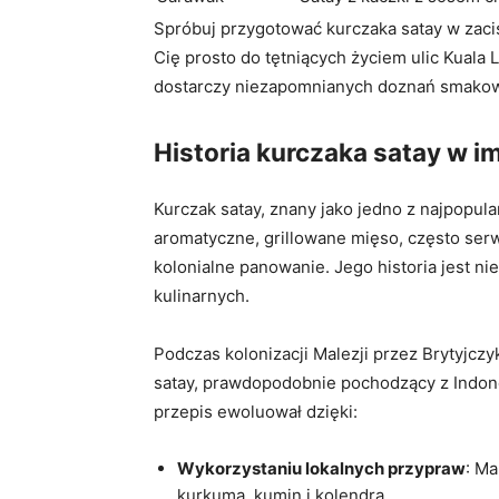
Spróbuj przygotować kurczaka satay w zaci
Cię prosto do tętniących życiem ulic Kual
dostarczy niezapomnianych doznań smako
Historia kurczaka satay w 
Kurczak satay, znany jako jedno z najpopul
aromatyczne, grillowane mięso, często ser
kolonialne panowanie. Jego historia jest n
kulinarnych.
Podczas kolonizacji Malezji przez Brytyjczy
satay, prawdopodobnie pochodzący z Indone
przepis ewoluował dzięki:
Wykorzystaniu lokalnych przypraw
: Ma
kurkuma, kumin i kolendra.