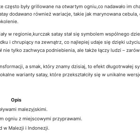
 te często były grillowane na otwartym ogniu,co nadawało im c
satay dodawano również wariacje, takie jak marynowana cebula, 
okolenie.
niały w regionie,kurczak satay stał się symbolem wspólnego dzi
u i chrupiący na zewnątrz, co najlepiej udaje się dzięki użyci
nie tylko zachwyca podniebienia, ale także łączy ludzi – zarów
ansformacji, a smak, który znamy dzisiaj, to efekt długotrwałej 
okalne warianty satay, które przekształciły się w unikalne wers
Opis
pływami malezyjskimi.
ym ogniu z miejscowymi przyprawami.
 w Malezji i Indonezji.