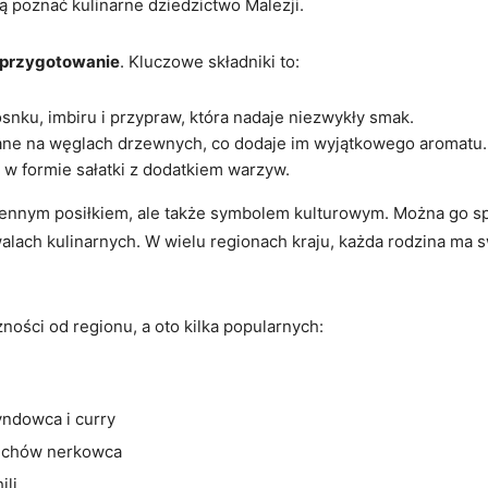
ną poznać kulinarne dziedzictwo Malezji.
przygotowanie
. Kluczowe składniki to:
snku, imbiru i przypraw, która nadaje niezwykły smak.
owane na węglach drzewnych, co dodaje im wyjątkowego aromatu.
 w formie sałatki z dodatkiem warzyw.
dziennym posiłkiem, ale także symbolem kulturowym. Można go s
alach kulinarnych. W wielu regionach kraju, każda rodzina ma s
żności od regionu, a oto kilka popularnych:
yndowca i curry
zechów nerkowca
ili