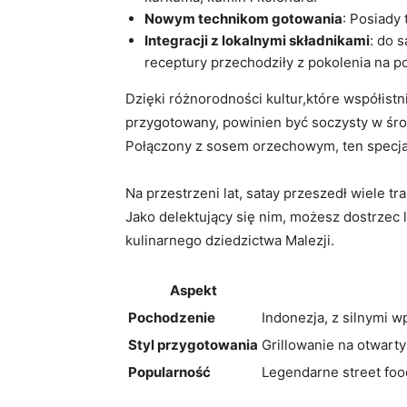
Nowym technikom gotowania
: Posiady
Integracji z lokalnymi składnikami
: do 
receptury przechodziły z pokolenia na p
Dzięki różnorodności kultur,które współist
przygotowany, powinien być soczysty w środk
Połączony z sosem orzechowym, ten specjał 
Na przestrzeni lat, satay przeszedł wiele tr
Jako delektujący się nim, możesz dostrzec l
kulinarnego dziedzictwa Malezji.
Aspekt
Pochodzenie
Indonezja, z silnymi w
Styl przygotowania
Grillowanie na otwart
Popularność
Legendarne street food