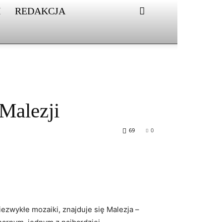
I
REDAKCJA
Malezji
69
0
iezwykłe mozaiki, znajduje się Malezja –