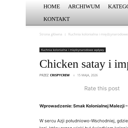
HOME
ARCHIWUM
KATEG
KONTAKT
Strona główna
Kuchnia kolonialna i międzynarodow
Kuchnia kolonialna i międzynarodowe wpływy
Chicken satay i im
PRZEZ
CRISPYCREW
15 MAJA, 2026
Rate this post
Wprowadzenie: Smak Kolonialnej Malezji 
W sercu Azji południowo-Wschodniej, gdzie h