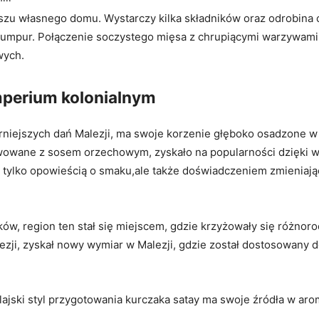
szu własnego domu. Wystarczy kilka składników oraz odrobina c
a Lumpur. Połączenie soczystego mięsa z chrupiącymi warzywam
wych.
imperium kolonialnym
arniejszych dań Malezji, ma swoje korzenie głęboko osadzone 
wowane z sosem orzechowym, zyskało na popularności dzięki wy
ie tylko opowieścią o smaku,ale także doświadczeniem zmieniaj
ków, region ten stał się miejscem, gdzie krzyżowały się różnorod
zji, zyskał nowy wymiar w Malezji, gdzie został dostosowany d
lajski styl przygotowania kurczaka satay ma swoje źródła w ar