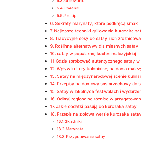
Grillowanie
Podanie
Pro tip
Sekrety marynaty, które podkręcą smak
Najlepsze techniki grillowania kurczaka sa
Tradycyjne sosy do satay i ich zróżnicowa
Roślinne alternatywy dla mięsnych satay
satay w popularnej kuchni malezyjskiej
Gdzie spróbować autentycznego satay w 
Wpływ kultury kolonialnej na dania malez
Satay na międzynarodowej scenie kulinar
Przepisy na domowy sos orzechowy do s
Satay w lokalnych festiwalach i wydarze
Odkryj regionalne różnice w przygotowan
Jakie dodatki pasują do kurczaka satay
Przepis na ziołową wersję kurczaka sata
Składniki
Marynata
Przygotowanie satay