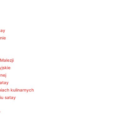
tay
nie
Malezji
yjskie
nej
atay
niach kulinarnych
iu satay
y