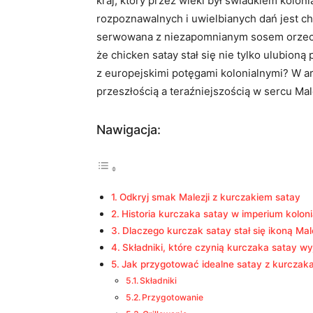
kraj, który przez wieki był świadkiem kolo
rozpoznawalnych i uwielbianych dań jest 
serwowana z niezapomnianym sosem orzechow
że chicken satay stał się nie tylko ulubio
z europejskimi potęgami kolonialnymi? W ar
przeszłością a teraźniejszością w sercu Mal
Nawigacja:
Odkryj smak Malezji z kurczakiem satay
Historia kurczaka satay w imperium kolon
Dlaczego kurczak satay stał się ikoną Male
Składniki, które czynią kurczaka satay 
Jak przygotować idealne satay z kurczak
Składniki
Przygotowanie