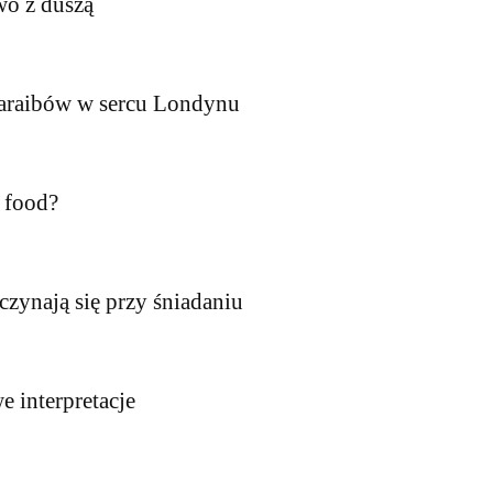
wo z duszą
 Karaibów w sercu Londynu
 food?
aczynają się przy śniadaniu
 interpretacje