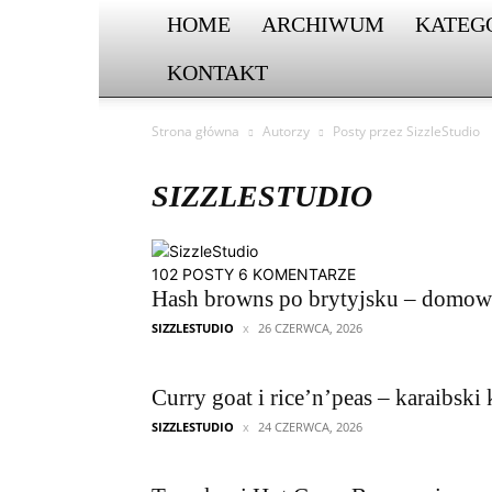
HOME
ARCHIWUM
KATEG
KONTAKT
Strona główna
Autorzy
Posty przez SizzleStudio
SIZZLESTUDIO
102 POSTY
6 KOMENTARZE
Hash browns po brytyjsku – domow
SIZZLESTUDIO
26 CZERWCA, 2026
Curry goat i rice’n’peas – karaibski
SIZZLESTUDIO
24 CZERWCA, 2026