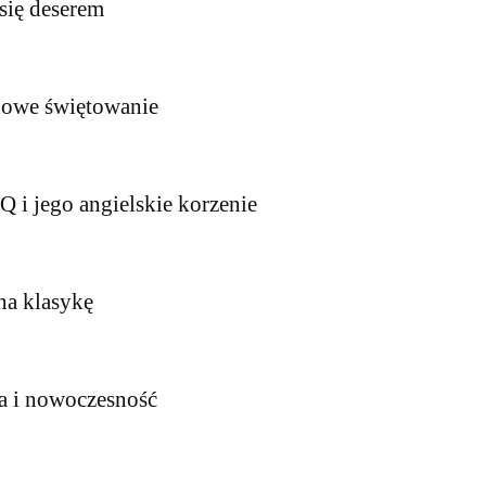
 się deserem
adowe świętowanie
BQ i jego angielskie korzenie
na klasykę
ja i nowoczesność