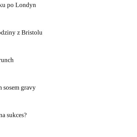
rku po Londyn
odziny z Bristolu
runch
m sosem gravy
 na sukces?