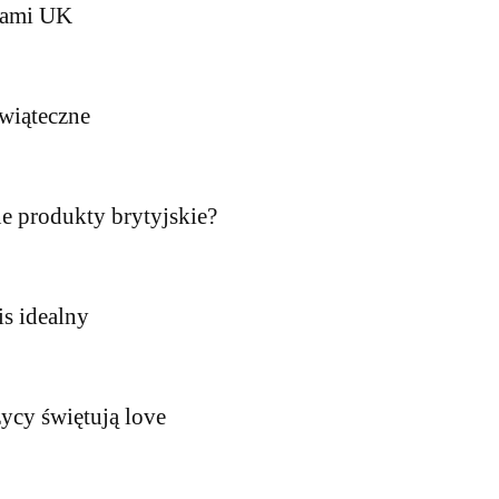
akami UK
świąteczne
ne produkty brytyjskie?
is idealny
ycy świętują love