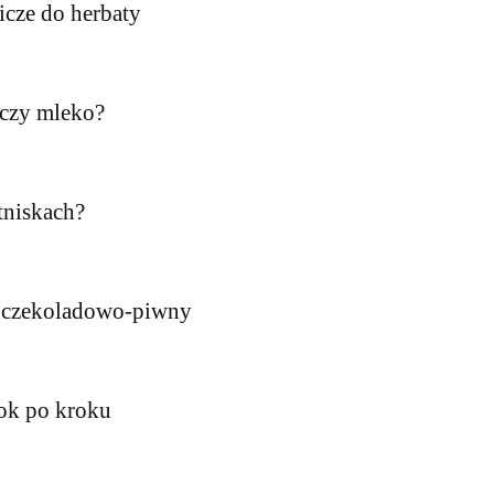
cze do herbaty
 czy mleko?
otniskach?
 czekoladowo-piwny
rok po kroku