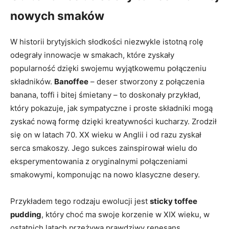
nowych smaków
W historii brytyjskich słodkości niezwykle istotną rolę
odegrały innowacje w smakach, które zyskały
popularność dzięki swojemu wyjątkowemu połączeniu
składników.
Banoffee
– deser stworzony z połączenia
banana, toffi i bitej śmietany – to doskonały przykład,
który pokazuje, jak sympatyczne i proste składniki mogą
zyskać nową formę dzięki kreatywności kucharzy. Zrodził
się on w latach 70. XX wieku w Anglii i od razu zyskał
serca smakoszy. Jego sukces zainspirował wielu do
eksperymentowania z oryginalnymi połączeniami
smakowymi, komponując na nowo klasyczne desery.
Przykładem tego rodzaju ewolucji jest
sticky toffee
pudding
, który choć ma swoje korzenie w XIX wieku, w
ostatnich latach przeżywa prawdziwy renesans.