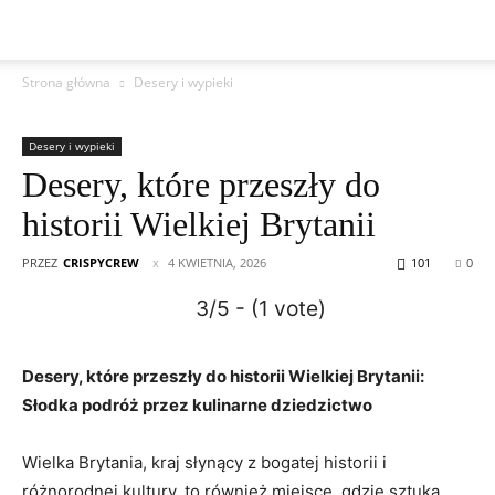
Strona główna
Desery i wypieki
Desery i wypieki
Desery, które przeszły do
historii Wielkiej Brytanii
PRZEZ
CRISPYCREW
4 KWIETNIA, 2026
101
0
3/5 - (1 vote)
Desery, które przeszły do historii Wielkiej Brytanii:
Słodka podróż przez kulinarne dziedzictwo
Wielka Brytania, kraj słynący z bogatej historii i
różnorodnej kultury, to również miejsce, gdzie sztuka