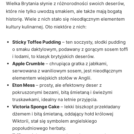
Wielka Brytania słynie z różnorodności swoich deserów,
które nie tylko uwodzą smakiem, ale także mają bogatą
historię. Wiele z nich stało się nieodłącznym elementem
kultury kulinarnej. Oto niektóre z nich:
Sticky Toffee Pudding
– ten soczysty, słodki pudding
o smaku daktylowym, podawany z gorącym sosem toffi
i lodami, to klasyk brytyjskich deserów.
Apple Crumble
– chrupiąca gratka z jabłkami,
serwowana z waniliowym sosem, jest nieodłącznym
elementem wiejskich stołów w Anglii.
Eton Mess
– prosty, ale efektowny deser z
pokruszonymi bezami, bitą śmietaną i świeżymi
truskawkami, idealny na letnie przyjęcia.
Victoria Sponge Cake
– lekki biszkopt przekładany
dżemem i bitą śmietaną, oddający hołd królowej
Wiktorii, stał się symbolem angielskiego
popołudniowego herbaty.