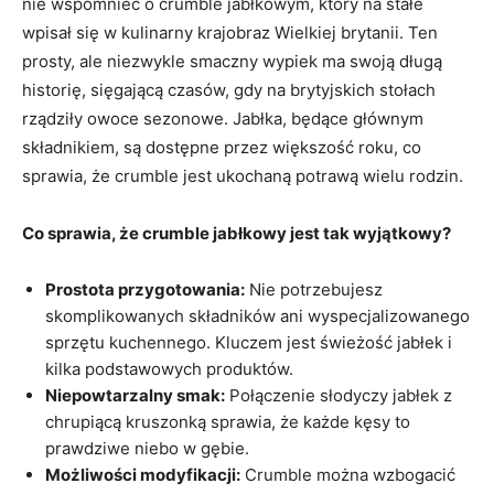
nie wspomnieć o crumble jabłkowym, który na stałe
wpisał się w kulinarny krajobraz Wielkiej brytanii. Ten
prosty, ale niezwykle smaczny wypiek ma swoją długą
historię, sięgającą czasów, gdy na brytyjskich stołach
rządziły owoce sezonowe. Jabłka, będące głównym
składnikiem, są dostępne przez większość roku, co
sprawia, że crumble jest ukochaną potrawą wielu rodzin.
Co sprawia, że crumble jabłkowy jest tak wyjątkowy?
Prostota przygotowania:
Nie potrzebujesz
skomplikowanych składników ani wyspecjalizowanego
sprzętu kuchennego. Kluczem jest świeżość jabłek i
kilka podstawowych produktów.
Niepowtarzalny smak:
Połączenie słodyczy jabłek z
chrupiącą kruszonką sprawia, że każde kęsy to
prawdziwe niebo w gębie.
Możliwości modyfikacji:
Crumble można wzbogacić