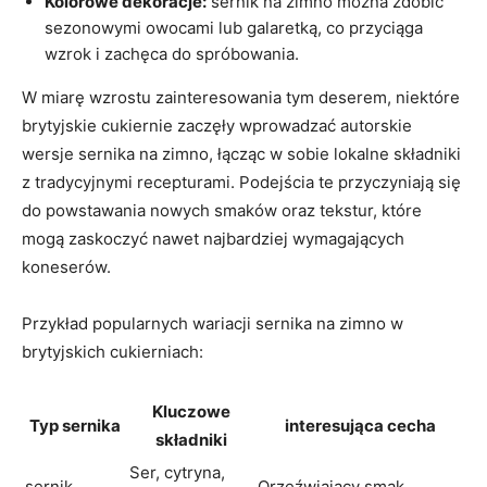
Kolorowe dekoracje:
sernik na zimno można zdobić
sezonowymi owocami lub galaretką, co przyciąga
wzrok i zachęca do spróbowania.
W miarę wzrostu zainteresowania tym deserem, niektóre
brytyjskie cukiernie zaczęły wprowadzać autorskie
wersje sernika na zimno, łącząc w sobie lokalne składniki
z tradycyjnymi recepturami. Podejścia te przyczyniają się
do powstawania nowych smaków oraz tekstur, które
mogą zaskoczyć nawet najbardziej wymagających
koneserów.
Przykład popularnych wariacji sernika na zimno w
brytyjskich cukierniach:
Kluczowe
Typ sernika
interesująca cecha
składniki
Ser, cytryna,
sernik
Orzeźwiający smak