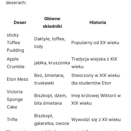
deserach:
Główne
Deser
Historia
składniki
sticky
Daktyle, toffee,
Toffee
Popularny od XX wieku
lody
Pudding
Apple
Tradycja wiejska z XIX
jabłka, kruszonka
Crumble
wieku
Bez, śmietana,
Stworzony w XIX wieku
Eton Mess
truskawki
dla studentów Eton
Victoria
Biszkopt, dżem,
Imię królowej Wiktorii w
Sponge
bita śmietana
XIX wieku
Cake
Biszkopt,
Trifle
Wywodzi się z XII wieku
galaretka, owoce