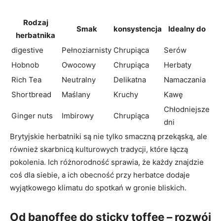
Rodzaj
Smak
konsystencja
Idealny do
herbatnika
digestive
Pełnoziarnisty
Chrupiąca
Serów
Hobnob
Owocowy
Chrupiąca
Herbaty
Rich Tea
Neutralny
Delikatna
Namaczania
Shortbread
Maślany
Kruchy
Kawę
Chłodniejsze
Ginger nuts
Imbirowy
Chrupiąca
dni
Brytyjskie herbatniki są nie tylko smaczną przekąską, ale
również skarbnicą kulturowych tradycji, które łączą
pokolenia. Ich różnorodność sprawia, że każdy znajdzie
coś dla siebie, a ich obecność przy herbatce dodaje
wyjątkowego klimatu do spotkań w gronie bliskich.
Od banoffee do sticky toffee – rozwój