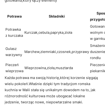
gotowania,który łączy elementy
Spo
Potrawa
Składniki
przygot
Gotowan
Potrawka
Kurczak,cebula,papryka,zioła
wolnym 
z kurczaka
w garnk
Smażenie
Gulasz
Marchew,ziemniaki,czosnek,przyprawy
duszeni
warzywny
rondlu
Pieczeń
Pieczeni
Wieprzowina,zioła,musztarda
wieprzowa
piekarni
Każda potrawa ma swoją historię,której korzenie sięgają
wielu pokoleń.Właśnie dzięki tym tradycjom romska
kuchnia w Walii stała się unikalnym dowodem na to, jak
różnorodność kulturowa może ubogacać lokalne
jedzenie, tworząc nowe, niepowtarzalne smaki.