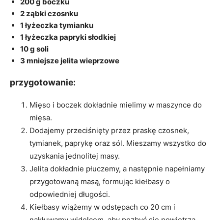
200 g boczku
2 ząbki czosnku
1 łyżeczka tymianku
1 łyżeczka papryki słodkiej
10 g soli
3 mniejsze jelita wieprzowe
przygotowanie:
Mięso i boczek dokładnie mielimy w maszynce do
mięsa.
Dodajemy przeciśnięty przez praskę czosnek,
tymianek, paprykę oraz sól. Mieszamy wszystko do
uzyskania jednolitej masy.
Jelita dokładnie płuczemy, a następnie napełniamy
przygotowaną masą, formując kiełbasy o
odpowiedniej długości.
Kiełbasy wiążemy w odstępach co 20 cm i
nakłuwamy widelcem, aby pozbyć się powietrza.