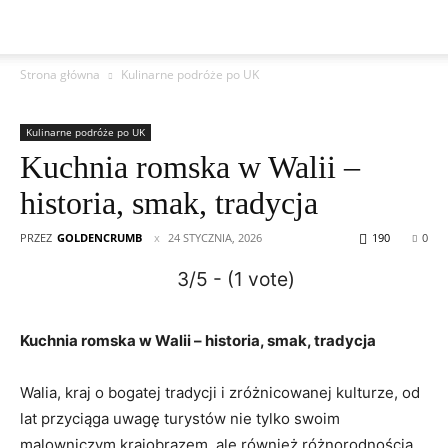
Strona główna
Kulinarne podróże po UK
Kulinarne podróże po UK
Kuchnia romska w Walii –
historia, smak, tradycja
PRZEZ
GOLDENCRUMB
24 STYCZNIA, 2026
190
0
3/5 - (1 vote)
Kuchnia romska w Walii – historia, smak, tradycja
Walia, kraj o bogatej tradycji i zróżnicowanej kulturze, od
lat przyciąga uwagę turystów nie tylko swoim
malowniczym krajobrazem, ale również różnorodnością