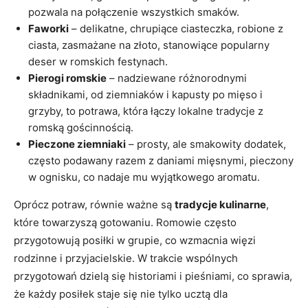
pozwala na połączenie wszystkich smaków.
Faworki
– delikatne, chrupiące ciasteczka, robione z
ciasta, zasmażane na złoto, stanowiące popularny
deser w romskich festynach.
Pierogi romskie
– nadziewane różnorodnymi
składnikami, od ziemniaków i kapusty po mięso i
grzyby, to potrawa, która łączy lokalne tradycje z
romską gościnnością.
Pieczone ziemniaki
– prosty, ale smakowity dodatek,
często podawany razem z daniami mięsnymi, pieczony
w ognisku, co nadaje mu wyjątkowego aromatu.
Oprócz potraw, równie ważne są
tradycje kulinarne
,
które towarzyszą gotowaniu. Romowie często
przygotowują posiłki w grupie, co wzmacnia więzi
rodzinne i przyjacielskie. W trakcie wspólnych
przygotowań dzielą się historiami i pieśniami, co sprawia,
że każdy posiłek staje się nie tylko ucztą dla