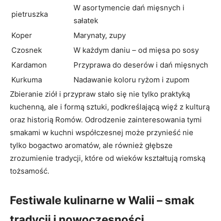
W asortymencie dań mięsnych i
pietruszka
sałatek
Koper
Marynaty, zupy
Czosnek
W każdym daniu – od mięsa po sosy
Kardamon
Przyprawa do deserów i dań mięsnych
Kurkuma
Nadawanie koloru ryżom i zupom
Zbieranie ziół i przypraw stało się nie tylko praktyką
kuchenną, ale i formą sztuki, podkreślającą więź z kulturą
oraz historią Romów. Odrodzenie zainteresowania tymi
smakami w kuchni współczesnej może przynieść nie
tylko bogactwo aromatów, ale również głębsze
zrozumienie tradycji, które od wieków kształtują romską
tożsamość.
Festiwale kulinarne w Walii – smak
tradycji i nowoczesności